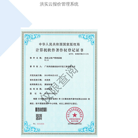
洪实云报价管理系统