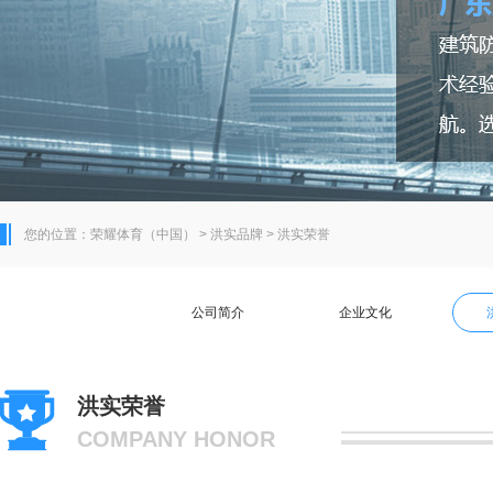
您的位置：
荣耀体育（中国）
>
洪实品牌
>
洪实荣誉
公司简介
企业文化
洪实荣誉
COMPANY HONOR