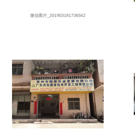
微信图片_201903181736562