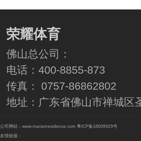
荣耀体育
佛山总公司：
电话：400-8855-873
传真： 0757-86862802
地址：广东省佛山市禅城区
公司网站：www.marianresidence.com
粤ICP备18009929号
友情链接：