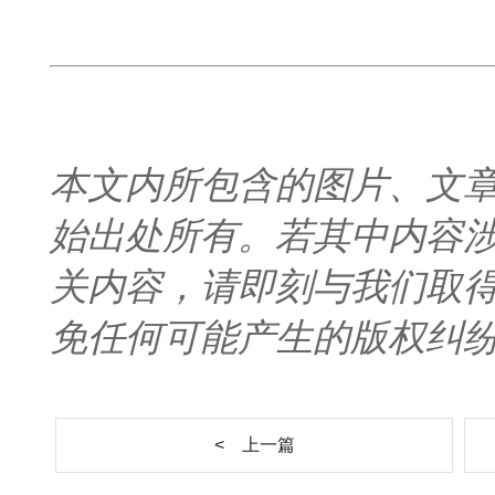
本文内所包含的图片、文
始出处所有。若其中内容
关内容，请即刻与我们取
免任何可能产生的版权纠
< 上一篇