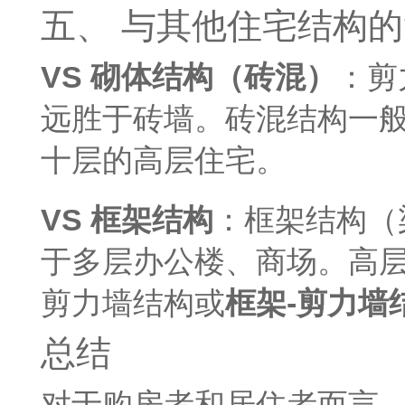
五、 与其他住宅结构
VS 砌体结构（砖混）
：剪
远胜于砖墙。砖混结构一般
十层的高层住宅。
VS 框架结构
：框架结构（
于多层办公楼、商场。高
剪力墙结构或
框架-剪力墙
总结
对于购房者和居住者而言，