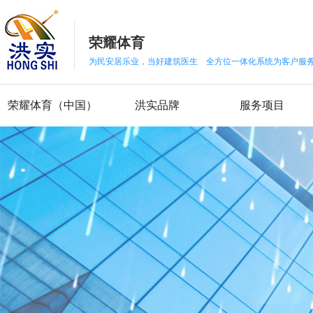
荣耀体育
为民安居乐业，当好建筑医生 全方位一体化系统为客户服
荣耀体育（中国）
洪实品牌
服务项目